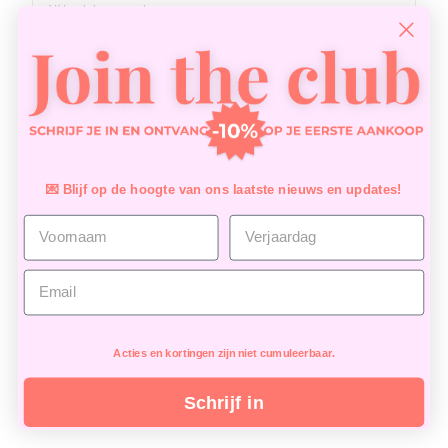
Uw wachtwoord vergeten?
Login
💌 Blijf op de hoogte van ons laatste nieuws en updates!
Terug naar de winkel
Acties en kortingen zijn niet cumuleerbaar.
Schrijf in