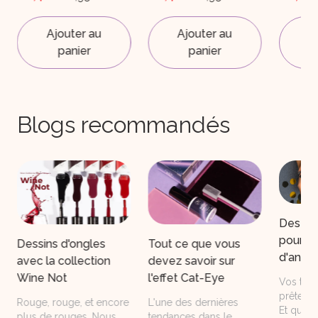
Ajouter au
Ajouter au
A
panier
panier
Blogs recommandés
Des ong
pour le
Dessins d'ongles
Tout ce que vous
d'année
avec la collection
devez savoir sur
Wine Not
l'effet Cat-Eye
Vos tenu
prêtes p
Rouge, rouge, et encore
L'une des dernières
Et qu'en
plus de rouges. Nous
tendances dans le