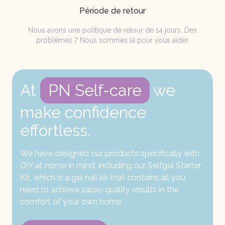
Période de retour
Nous avons une politique de retour de 14 jours. Des
problèmes ? Nous sommes là pour vous aider.
At
PN Self-care
we
make confidence
effortless.
We have designed our products specifically with
DIY at home in mind, including our Selfgel Starter
Kit, which is a gel nail kit that contains all you
need to achieve salon-quality results in the
comfort of your own home.