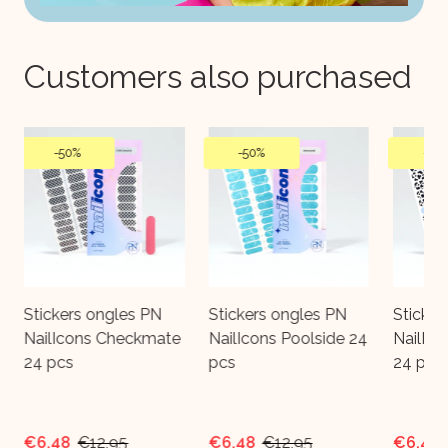
Customers also purchased
-
50%
-
50%
-
50
Stickers ongles PN
Stickers ongles PN
Sticker
NailIcons Checkmate
NailIcons Poolside 24
NailIc
24 pcs
pcs
24 pcs
€6,48
€12,95
€6,48
€12,95
€6,48