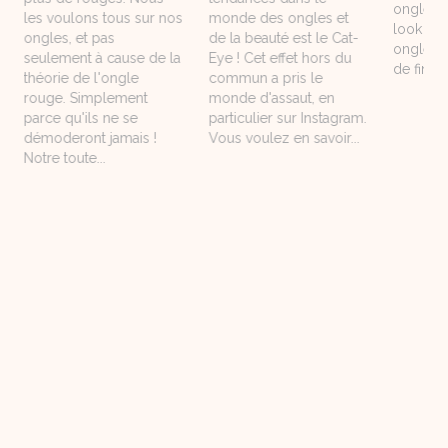
ongles ?
les voulons tous sur nos
monde des ongles et
look gl
ongles, et pas
de la beauté est le Cat-
ongles p
seulement à cause de la
Eye ! Cet effet hors du
de fin d'
théorie de l'ongle
commun a pris le
rouge. Simplement
monde d'assaut, en
parce qu'ils ne se
particulier sur Instagram.
démoderont jamais !
Vous voulez en savoir...
Notre toute...