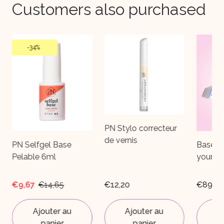
Customers also purchased
-
34%
PN Stylo correcteur
de vernis
PN Selfgel Base
Base S
Pelable 6ml
your ow
€9,67
€14,65
€12,20
€89,35
Ajouter au
Ajouter au
A
panier
panier