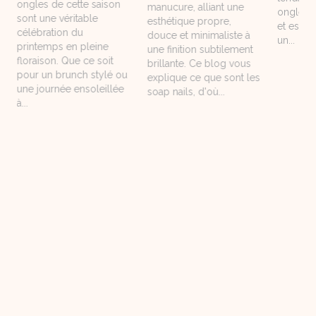
ongles de cette saison
manucure, alliant une
ongles n
sont une véritable
esthétique propre,
et est d
célébration du
douce et minimaliste à
un...
printemps en pleine
une finition subtilement
floraison. Que ce soit
brillante. Ce blog vous
pour un brunch stylé ou
explique ce que sont les
une journée ensoleillée
soap nails, d'où...
à...