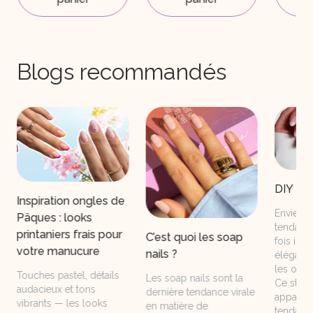
Blogs recommandés
DIY Ba
Inspiration ongles de
Envie d'
Pâques : looks
tendance
printaniers frais pour
C’est quoi les soap
fois int
votre manucure
nails ?
élégant
les ong
Touches pastel, détails
Les soap nails sont la
Ce style
audacieux et tons
dernière tendance virale
apparu a
vibrants — les looks
en matière de
tendanc