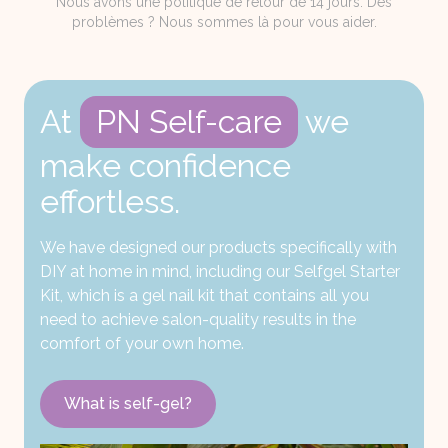
Nous avons une politique de retour de 14 jours. Des
problèmes ? Nous sommes là pour vous aider.
At
PN Self-care
we
make confidence
effortless.
We have designed our products specifically with
DIY at home in mind, including our Selfgel Starter
Kit, which is a gel nail kit that contains all you
need to achieve salon-quality results in the
comfort of your own home.
What is self-gel?