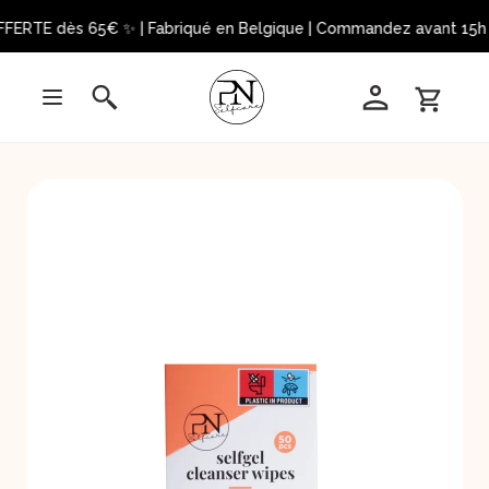
FFERTE dès 65€ ✨ | Fabriqué en Belgique | Commandez avant 15h = 