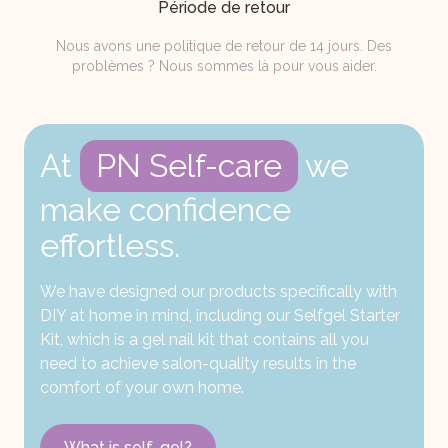
Période de retour
Nous avons une politique de retour de 14 jours. Des
problèmes ? Nous sommes là pour vous aider.
At
PN Self-care
we
make confidence
effortless.
We have designed our products specifically with
DIY at home in mind, including our Selfgel Starter
Kit, which is a gel nail kit that contains all you
need to achieve salon-quality results in the
comfort of your own home.
What is self-gel?