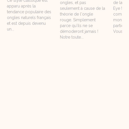
Ce style classique est
ongles, et pas
de la be
apparu après la
seulement à cause de la
Eye ! Ce
tendance populaire des
théorie de l'ongle
commun 
ongles naturels français
rouge. Simplement
monde d
et est depuis devenu
parce qu'ils ne se
particuli
un...
démoderont jamais !
Vous vou
Notre toute...