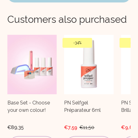
Customers also purchased
-
34%
-
34
Base Set - Choose
PN Selfgel
PN Sel
your own colour!
Préparateur 6ml
Brillan
€89,35
€7,59
€11,50
€9,67