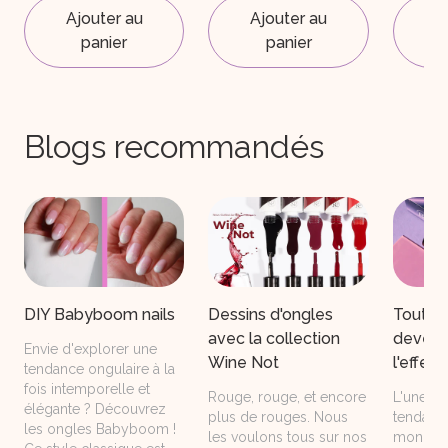
Ajouter au
Ajouter au
A
panier
panier
Blogs recommandés
Dessins d'ongles
DIY Babyboom nails
Tout c
avec la collection
devez s
Envie d'explorer une
Wine Not
l'effet
tendance ongulaire à la
fois intemporelle et
Rouge, rouge, et encore
L'une de
élégante ? Découvrez
plus de rouges. Nous
tendanc
les ongles Babyboom !
les voulons tous sur nos
monde d