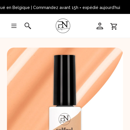
é en Belgique | Commandez avant 15h = expédié aujourd’hui 