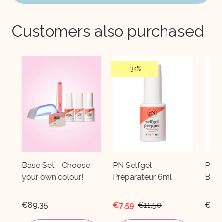
Customers also purchased
-
34%
Base Set - Choose
PN Selfgel
PN Sel
your own colour!
Préparateur 6ml
Brillan
€89,35
€7,59
€11,50
€14,65