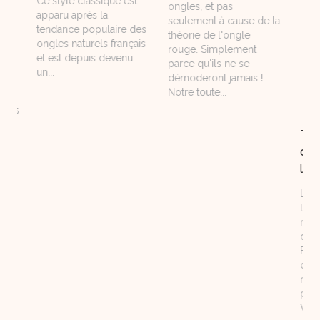
Ce style classique est
ongles, et pas
de la be
apparu après la
seulement à cause de la
Eye ! Ce
tendance populaire des
théorie de l'ongle
commun 
ongles naturels français
rouge. Simplement
monde d
et est depuis devenu
parce qu'ils ne se
particuli
un...
démoderont jamais !
Vous vou
Notre toute...