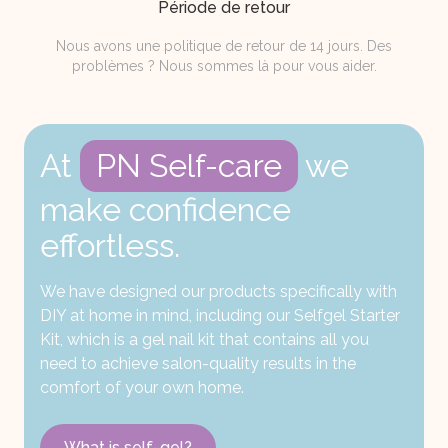
Période de retour
Nous avons une politique de retour de 14 jours. Des
problèmes ? Nous sommes là pour vous aider.
At
PN Self-care
we
make confidence
effortless.
We have designed our products specifically with
DIY at home in mind, including our Selfgel Starter
Kit, which is a gel nail kit that contains all you
need to achieve salon-quality results in the
comfort of your own home.
What is self-gel?