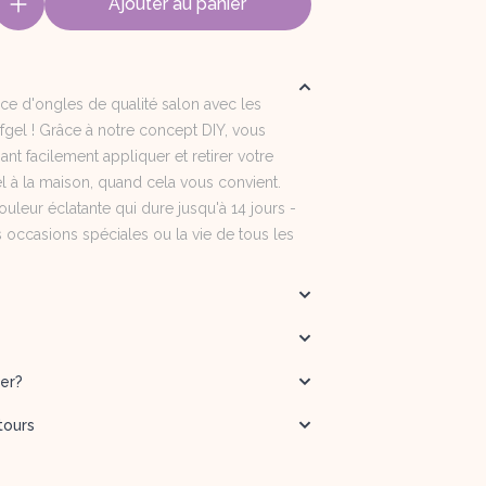
Ajouter au panier
nce d'ongles de qualité salon avec les
fgel ! Grâce à notre concept DIY, vous
nt facilement appliquer et retirer votre
 à la maison, quand cela vous convient.
ouleur éclatante qui dure jusqu'à 14 jours -
s occasions spéciales ou la vie de tous les
er?
tours