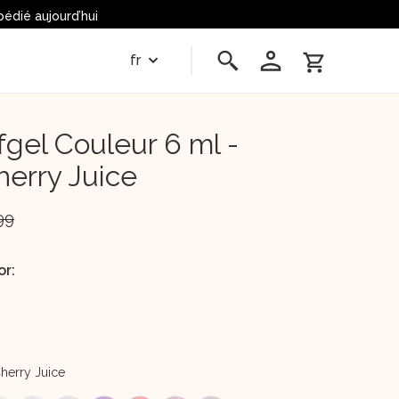
édié aujourd’hui 
fr
fgel Couleur 6 ml -
herry Juice
99
or:
Cherry Juice