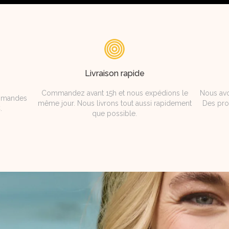
Livraison rapide
Commandez avant 15h et nous expédions le
Nous avo
ommandes
même jour. Nous livrons tout aussi rapidement
Des pro
.
que possible.