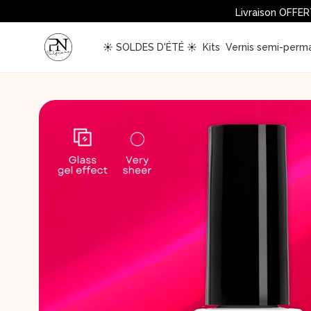
 Livraison OFFER
 ☀️ SOLDES D'ÉTÉ ☀️ 
 Kits 
 Vernis semi-perm