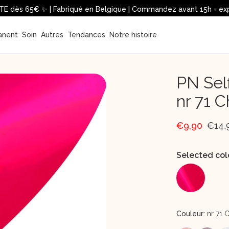
TE dès 65€ ✨ | Fabriqué en Belgique | Commandez avant 15h = exp
anent 
 Soin 
 Autres 
 Tendances 
 Notre histoire 
PN Sel
nr 71 C
€9,90
€14,
Selected col
Couleur:
nr 71 