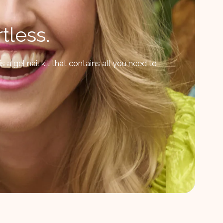
tless.
 a gel nail kit that contains all you need to