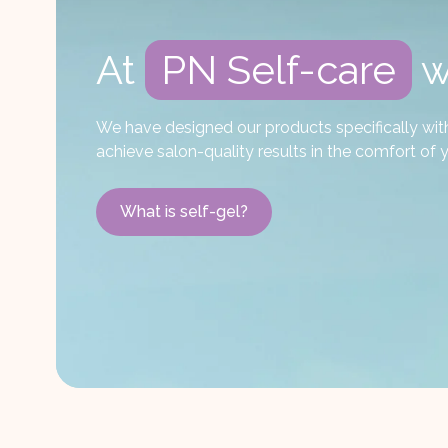
At
PN Self-care
w
We have designed our products specifically with D
achieve salon-quality results in the comfort o
What is self-gel?