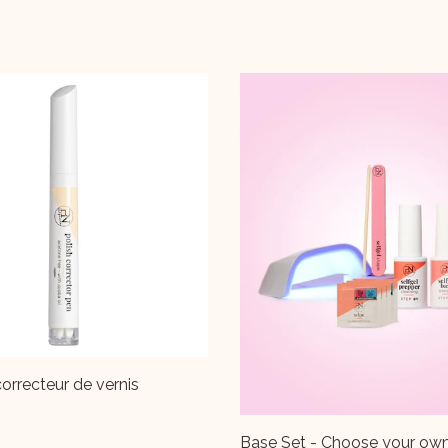
-
34%
- Choose your own colour!
PN Selfgel Préparateur 6ml