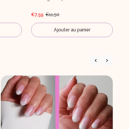
€14,65
€9
Ajouter au panier