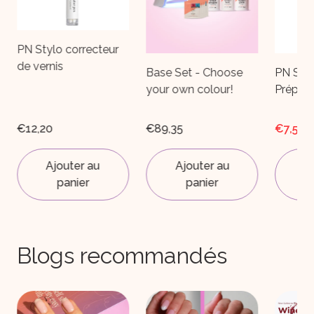
PN Stylo correcteur
de vernis
Base Set - Choose
PN Self
your own colour!
Prépar
€12,20
€89,35
€7,59
Ajouter au
Ajouter au
A
panier
panier
Blogs recommandés