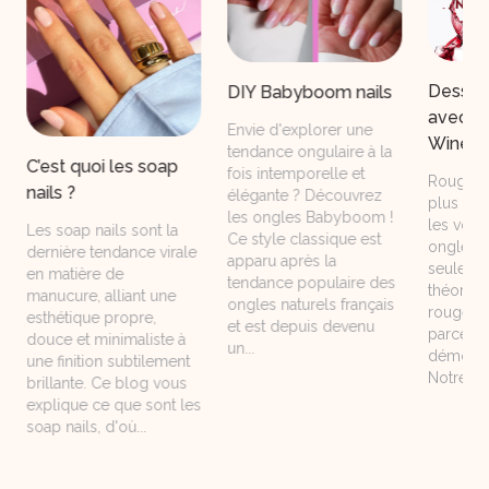
Dessins
DIY Babyboom nails
avec la
Envie d'explorer une
Wine N
tendance ongulaire à la
C’est quoi les soap
fois intemporelle et
Rouge, r
nails ?
élégante ? Découvrez
plus de
les ongles Babyboom !
les voul
Les soap nails sont la
Ce style classique est
ongles, 
dernière tendance virale
apparu après la
seulemen
en matière de
tendance populaire des
théorie 
manucure, alliant une
ongles naturels français
rouge. 
esthétique propre,
et est depuis devenu
parce qu
douce et minimaliste à
un...
démoder
une finition subtilement
Notre tou
brillante. Ce blog vous
explique ce que sont les
soap nails, d'où...