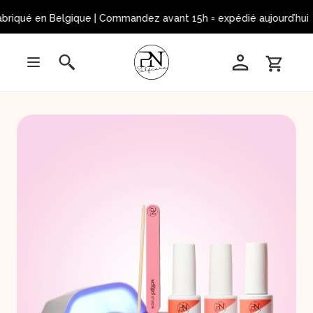
briqué en Belgique | Commandez avant 15h = expédié aujourd’hui 