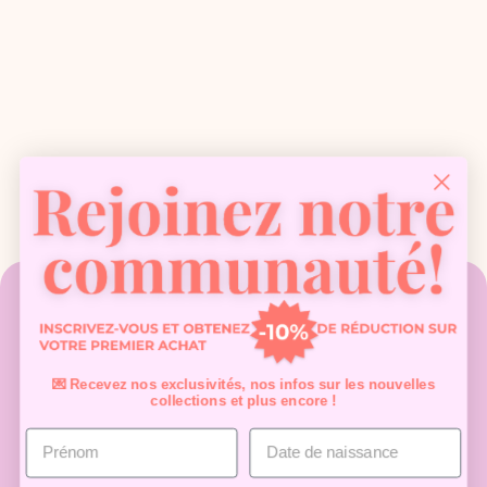
Contact
Questions fréquentes
Politique de confidentialité
Politique d'expédition
Politique de remboursement
Conditions d'utilisation
💌 Recevez nos exclusivités, nos infos sur les nouvelles
A propos de nous
Starter Kits
collections et plus encore !
Vernis semi permanent
Tendances
Soins
Autre
Conseils et astuces
Concernant notre semi permanent