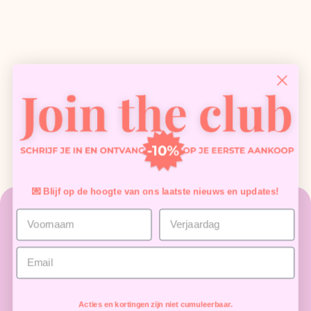
💌 Blijf op de hoogte van ons laatste nieuws en updates!
Contact
FAQ - Veelgestelde vragen
Privacybeleid
Verzendingsbeleid
Terugbetalingsbeleid
Servicevoorwaarden
About Us
Starter Kits
Gellak
What's Hot
Verzorging
Overig
Blog
About Gelpolish
Acties en kortingen zijn niet cumuleerbaar.